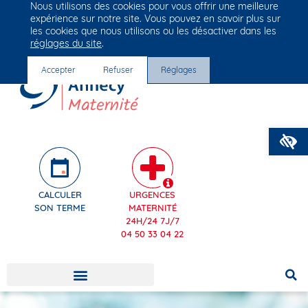
Nous utilisons des cookies pour vous offrir une meilleure
Groupe Vivalto Santé
expérience sur notre site. Vous pouvez en savoir plus sur
Entre nous, la vie
les cookies que nous utilisons ou les désactiver dans les
réglages du site
.
Accepter
Refuser
Réglages
O
CALCULER
URGENCES
SON TERME
MATERNITÉ
24H/24 7J/7
04 50 33 04 22