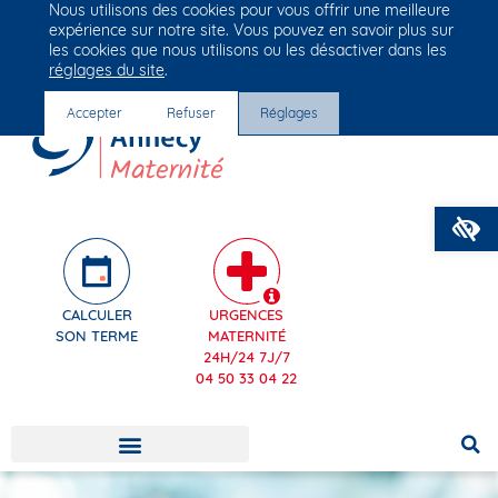
Nous utilisons des cookies pour vous offrir une meilleure
Groupe Vivalto Santé
expérience sur notre site. Vous pouvez en savoir plus sur
Entre nous, la vie
les cookies que nous utilisons ou les désactiver dans les
réglages du site
.
Accepter
Refuser
Réglages
O
CALCULER
URGENCES
SON TERME
MATERNITÉ
24H/24 7J/7
04 50 33 04 22