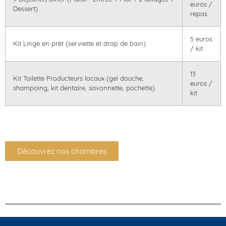
euros /
Dessert)
repas
5 euros
Kit Linge en prêt (serviette et drap de bain)
/ kit
13
Kit Toilette Producteurs locaux (gel douche,
euros /
shampoing, kit dentaire, savonnette, pochette)
kit
Découvrez nos chambres