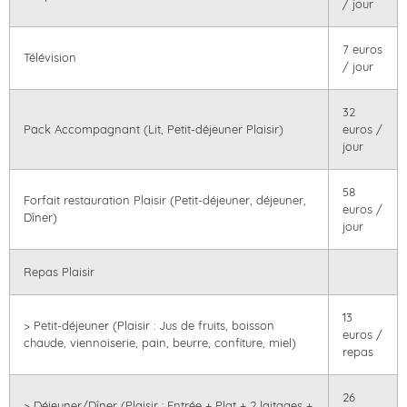
/ jour
7 euros
Télévision
/ jour
32
Pack Accompagnant (Lit, Petit-déjeuner Plaisir)
euros /
jour
58
Forfait restauration Plaisir (Petit-déjeuner, déjeuner,
euros /
Dîner)
jour
Repas Plaisir
13
> Petit-déjeuner (Plaisir : Jus de fruits, boisson
euros /
chaude, viennoiserie, pain, beurre, confiture, miel)
repas
26
> Déjeuner/Dîner (Plaisir : Entrée + Plat + 2 laitages +