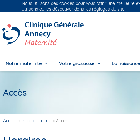
Nous utilisons des cookies pour vous offrir une meilleure e
Groupe Vivalto Santé
Entre nous, la vie
utilisons ou les désactiver dans les
réglages du site
.
Notre maternité
Votre grossesse
La naissanc
Accès
Accueil
»
Infos pratiques
»
Accès