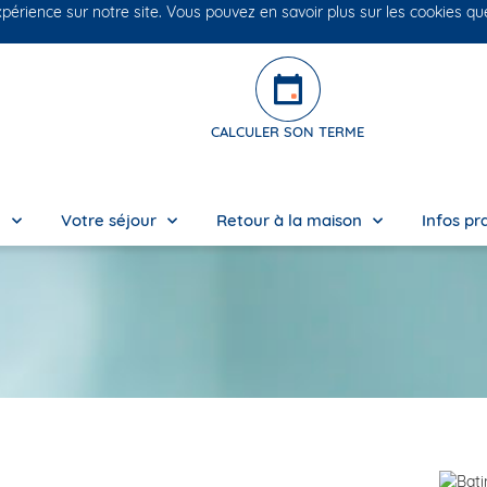
xpérience sur notre site. Vous pouvez en savoir plus sur les cookies q
No
CALCULER SON TERME
e
Votre séjour
Retour à la maison
Infos pr