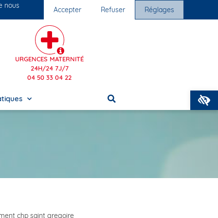
ue nous
Accepter
Refuser
Réglages
s cliniques
Nous rejoindre
URGENCES MATERNITÉ
24H/24 7J/7
04 50 33 04 22
O
atiques