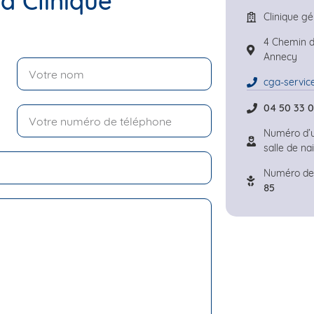
a Clinique
Clinique g
4 Chemin de
Annecy
cga-servic
04 50 33 
Numéro d’
salle de na
Numéro de 
85