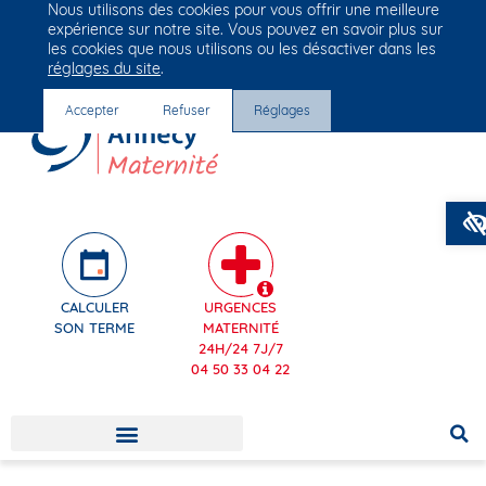
Nous utilisons des cookies pour vous offrir une meilleure
Groupe Vivalto Santé
expérience sur notre site. Vous pouvez en savoir plus sur
Entre nous, la vie
les cookies que nous utilisons ou les désactiver dans les
réglages du site
.
Accepter
Refuser
Réglages
CALCULER
URGENCES
SON TERME
MATERNITÉ
24H/24 7J/7
04 50 33 04 22