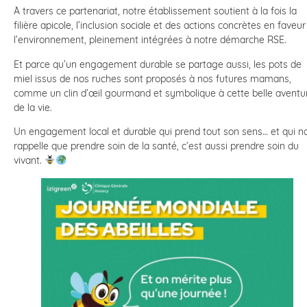
À travers ce partenariat, notre établissement soutient à la fois la
filière apicole, l’inclusion sociale et des actions concrètes en faveur
l’environnement, pleinement intégrées à notre démarche RSE.
Et parce qu’un engagement durable se partage aussi, les pots de
miel issus de nos ruches sont proposés à nos futures mamans,
comme un clin d’œil gourmand et symbolique à cette belle aventu
de la vie.
Un engagement local et durable qui prend tout son sens… et qui n
rappelle que prendre soin de la santé, c’est aussi prendre soin du
vivant.