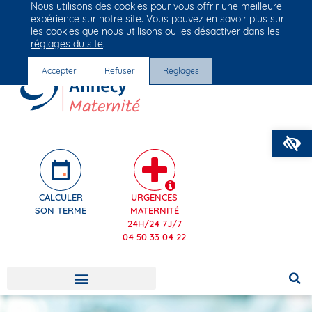
Nous utilisons des cookies pour vous offrir une meilleure
Groupe Vivalto Santé
expérience sur notre site. Vous pouvez en savoir plus sur
Entre nous, la vie
les cookies que nous utilisons ou les désactiver dans les
réglages du site
.
Accepter
Refuser
Réglages
O
CALCULER
URGENCES
SON TERME
MATERNITÉ
24H/24 7J/7
04 50 33 04 22