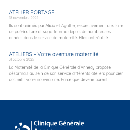
ATELIER PORTAGE
18 novembre 2025
Ils sont animés par Alicia et Agathe, respectivement auxiliaire
de puériculture et sage-femme depuis de nombreuses
années dans le service de maternité. Elles ont réalisé
ATELIERS – Votre aventure maternité
31 octobre 2025
La Maternité de la Clinique Générale d’Annecy propose
désormais au sein de son service différents ateliers pour bien
accueillir votre nouveau-né. Parce que devenir parent,