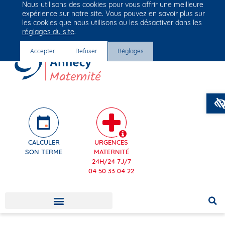
Nous utilisons des cookies pour vous offrir une meilleure
Groupe Vivalto Santé
expérience sur notre site. Vous pouvez en savoir plus sur
Entre nous, la vie
les cookies que nous utilisons ou les désactiver dans les
réglages du site
.
Accepter
Refuser
Réglages
CALCULER
URGENCES
SON TERME
MATERNITÉ
24H/24 7J/7
04 50 33 04 22